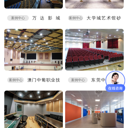
万达影城
大学城艺术馆砂
案例中心
案例中心
IMAX影院
岩吸音板装修工
程
澳门中葡职业技
东莞中学初中
案例中心
案例中心
术学校体育馆
部会议厅