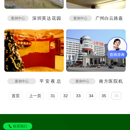
深圳英达花园
广州白云路嘉
案例中心
案例中心
飞达阁
骏苑
平安夜总
南方医院机
案例中心
案例中心
会
房
首页
上一页
31
32
33
34
35
36
联系我们