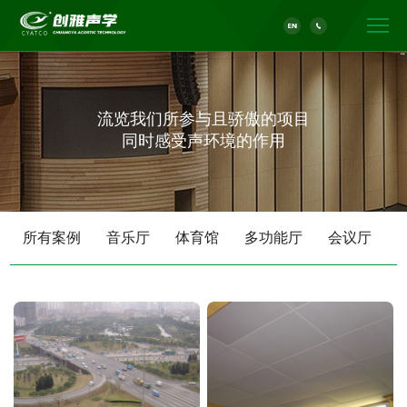
流览我们所参与且骄傲的项目
同时感受声环境的作用
所有案例
音乐厅
体育馆
多功能厅
会议厅